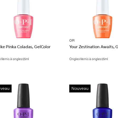
OPI
Like Pinka Coladas, GelColor
Your Zestination Awaits, 
s
Vernis à ongles
15ml
Ongles
Vernis à ongles
15ml
veau
Nouveau