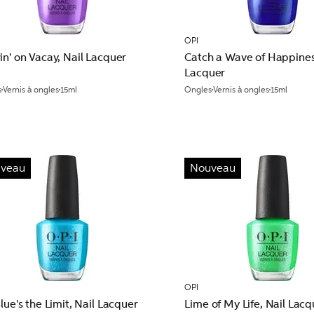
OPI
n' on Vacay, Nail Lacquer
Catch a Wave of Happines
Lacquer
s
Vernis à ongles
15ml
Ongles
Vernis à ongles
15ml
veau
Nouveau
OPI
lue's the Limit, Nail Lacquer
Lime of My Life, Nail Lacq