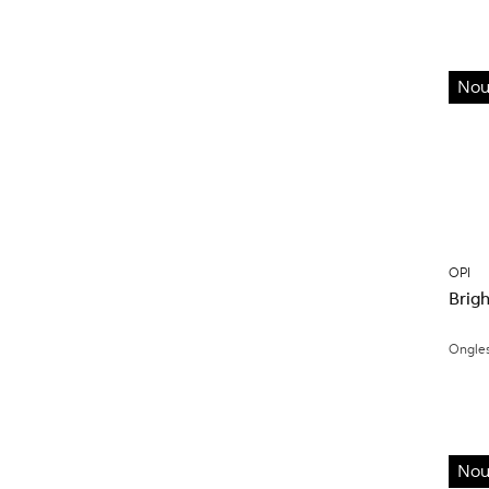
Nou
OPI
Brigh
Ongle
Nou