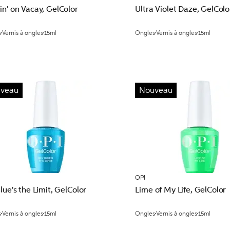
n' on Vacay, GelColor
Ultra Violet Daze, GelColo
s
Vernis à ongles
15ml
Ongles
Vernis à ongles
15ml
veau
Nouveau
OPI
lue's the Limit, GelColor
Lime of My Life, GelColor
s
Vernis à ongles
15ml
Ongles
Vernis à ongles
15ml