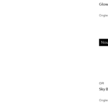
Glowi
Ongle
Nou
OPI
Sky B
Ongle