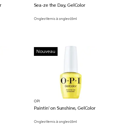
r
Sea-ze the Day, GelColor
Ongles
Vernis à ongles
15ml
Nouveau
OPI
Paintin' on Sunshine, GelColor
Ongles
Vernis à ongles
15ml