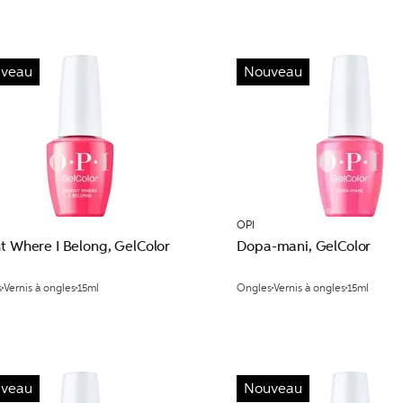
veau
Nouveau
OPI
t Where I Belong, GelColor
Dopa-mani, GelColor
s
Vernis à ongles
15ml
Ongles
Vernis à ongles
15ml
veau
Nouveau