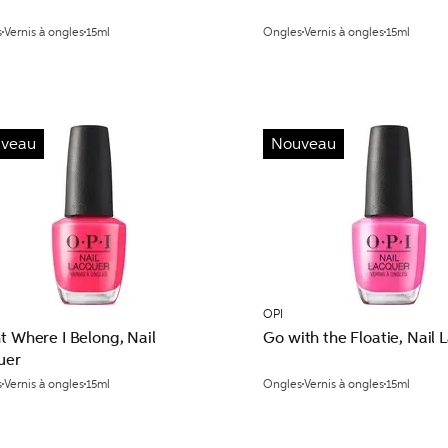
s
Vernis à ongles
15ml
Ongles
Vernis à ongles
15ml
veau
Nouveau
OPI
t Where I Belong, Nail
Go with the Floatie, Nail 
uer
s
Vernis à ongles
15ml
Ongles
Vernis à ongles
15ml