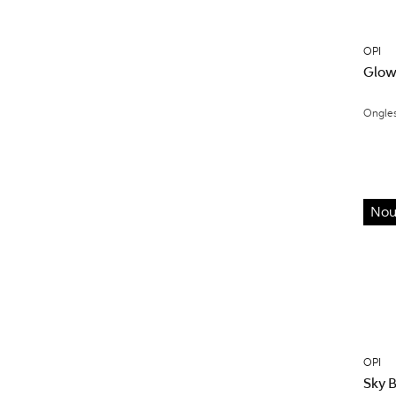
OPI
Glowi
Ongle
Nou
OPI
Sky B