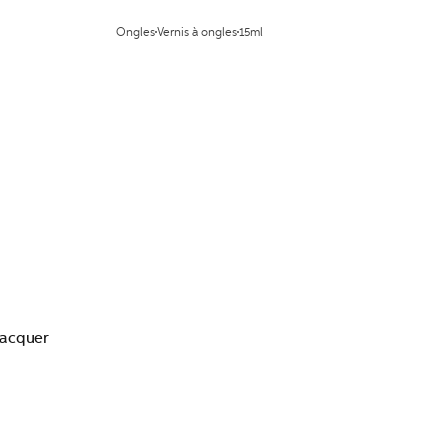
Ongles
Vernis à ongles
15ml
Lacquer