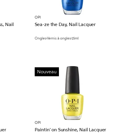
OPI
s, Nail
Sea-ze the Day, Nail Lacquer
Ongles
Vernis à ongles
15ml
Nouveau
OPI
uer
Paintin' on Sunshine, Nail Lacquer