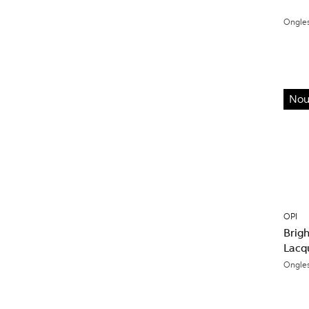
Ongle
Nou
OPI
Brigh
Lacq
Ongle