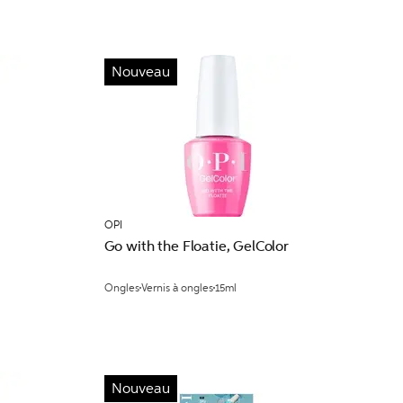
Nouveau
OPI
Go with the Floatie, GelColor
Ongles
Vernis à ongles
15ml
Nouveau