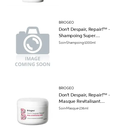
BRIOGEO
Don't Despair, Repair!™ -
Shampoing Super
Hydratant
Soin
Shampoing
1000ml
BRIOGEO
Don't Despair, Repair!™ -
Masque Revitalisant
Profond
Soin
Masque
236ml