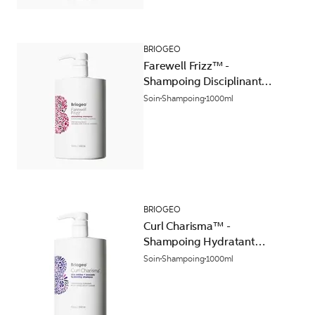
BRIOGEO
Farewell Frizz™ -
Shampoing Disciplinant
Lissant
Soin
Shampoing
1000ml
BRIOGEO
Curl Charisma™ -
Shampoing Hydratant
aux Acides Aminés de Riz
Soin
Shampoing
1000ml
+ Avocat