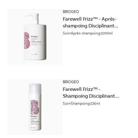
BRIOGEO
Farewell Frizz™ - Après-
shampoing Disciplinant
Lissant
Soin
Après-shampoing
1000ml
BRIOGEO
Farewell Frizz™ -
Shampoing Disciplinant
Lissant
Soin
Shampoing
236ml