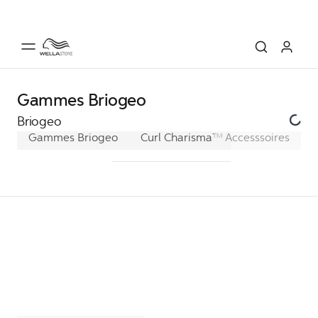
Gammes Briogeo
Briogeo
Gammes Briogeo
Curl Charisma™
Accesssoires
Don't Despair