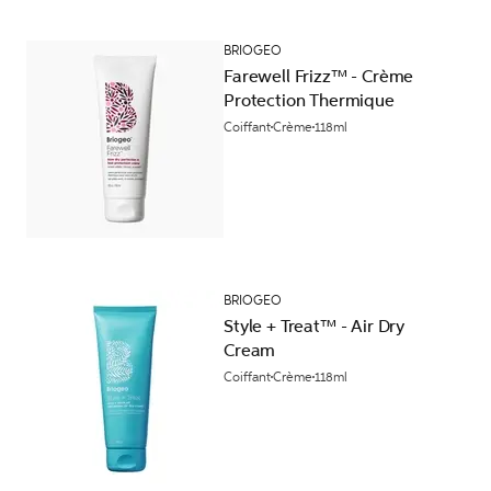
BRIOGEO
Farewell Frizz™ - Crème
Protection Thermique
Coiffant
Crème
118ml
BRIOGEO
Style + Treat™ - Air Dry
Cream
Coiffant
Crème
118ml