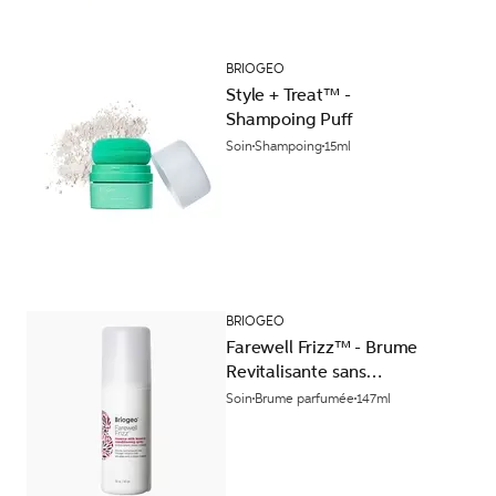
BRIOGEO
Style + Treat™ -
Shampoing Puff
Soin
Shampoing
15ml
BRIOGEO
Farewell Frizz™ - Brume
Revitalisante sans
Rinçage
Soin
Brume parfumée
147ml