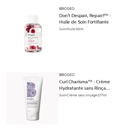
BRIOGEO
Don’t Despair, Repair!™ -
Huile de Soin Fortifiante
Soin
Huile
30ml
BRIOGEO
Curl Charisma™ - Crème
Hydratante sans Rinçage
aux Acides Aminés de Riz
Soin
Crème sans rinçage
177ml
+ Avocat