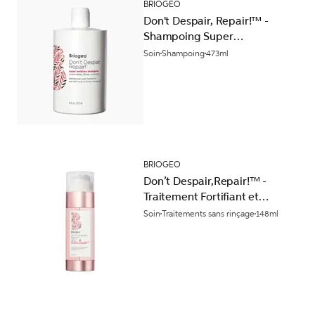
BRIOGEO
Don't Despair, Repair!™ -
Shampoing Super
Hydratant
Soin
Shampoing
473ml
BRIOGEO
Don’t Despair,Repair!™ -
Traitement Fortifiant et
Hydratant à la Protéine
Soin
Traitements sans rinçage
148ml
d'Eau de Riz