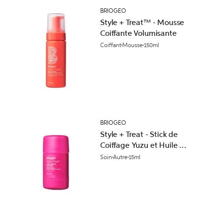
BRIOGEO
Style + Treat™ - Mousse
Coiffante Volumisante
Coiffant
Mousse
150ml
BRIOGEO
Style + Treat - Stick de
Coiffage Yuzu et Huile de
Prune
Soin
Autre
15ml