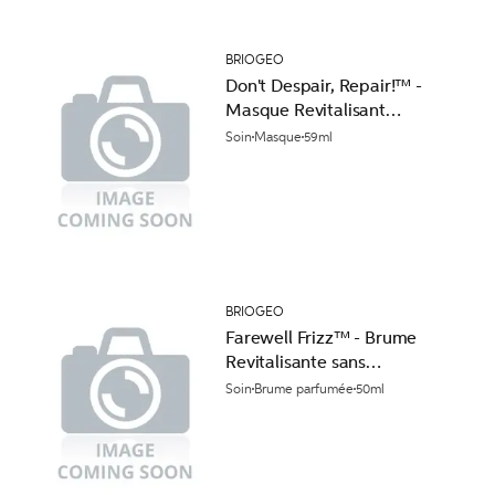
BRIOGEO
Don't Despair, Repair!™ -
Masque Revitalisant
Profond
Soin
Masque
59ml
BRIOGEO
Farewell Frizz™ - Brume
Revitalisante sans
Rinçage
Soin
Brume parfumée
50ml