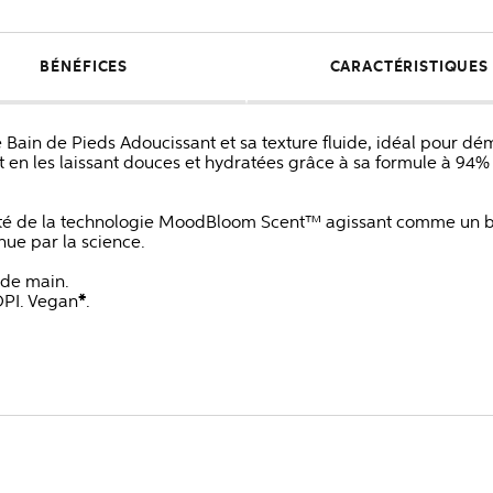
BÉNÉFICES
CARACTÉRISTIQUES
Bain de Pieds Adoucissant et sa texture fluide, idéal pour déma
out en les laissant douces et hydratées grâce à sa formule à 94% 
doté de la technologie MoodBloom Scent™ agissant comme un b
ue par la science.
 de main.
OPI. Vegan
*
.