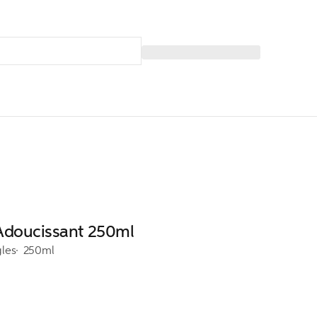
Adoucissant 250ml
gles
250ml