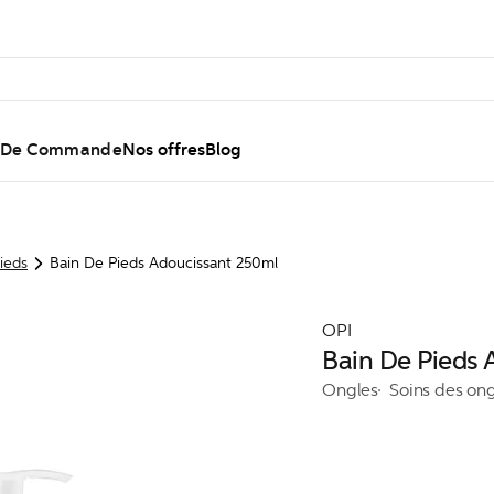
l De Commande
Nos offres
Blog
ieds
Bain De Pieds Adoucissant 250ml
OPI
Bain De Pieds 
Ongles
Soins des on