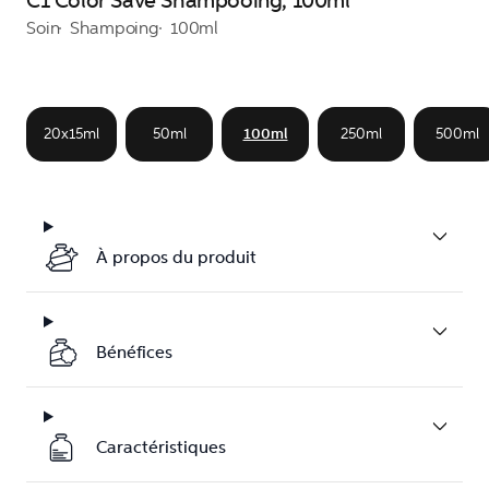
C1 Color Save Shampooing, 100ml
Soin
Shampoing
100ml
20x15ml
50ml
100ml
250ml
500ml
À propos du produit
Bénéfices
Caractéristiques