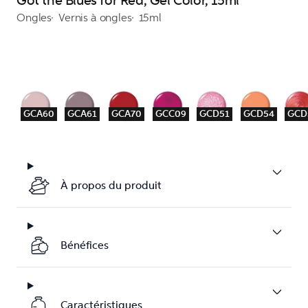
Got the Blues for Red, Gel Color, 15ml
Ongles
Vernis à ongles
15ml
GCA60
GCA61
GCA70
GCC09
GCD51
GCD54
GCD
À propos du produit
Bénéfices
Caractéristiques