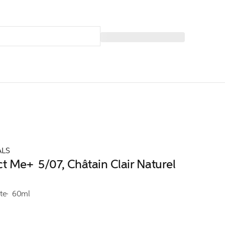
ALS
ct Me+ 5/07, Châtain Clair Naturel
te
60ml