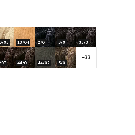
0/03
10/04
2/0
3/0
33/0
+33
/07
44/0
44/02
5/0