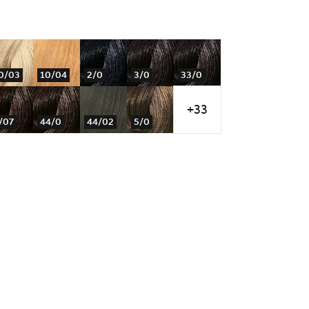
0/03
10/04
2/0
3/0
33/0
+33
/07
44/0
44/02
5/0