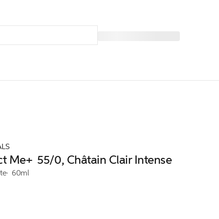
ALS
ct Me+ 55/0, Châtain Clair Intense
te
60ml