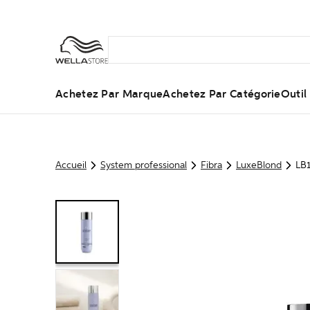
Achetez Par Marque
Achetez Par Catégorie
Outi
Accueil
System professional
Fibra
LuxeBlond
LB