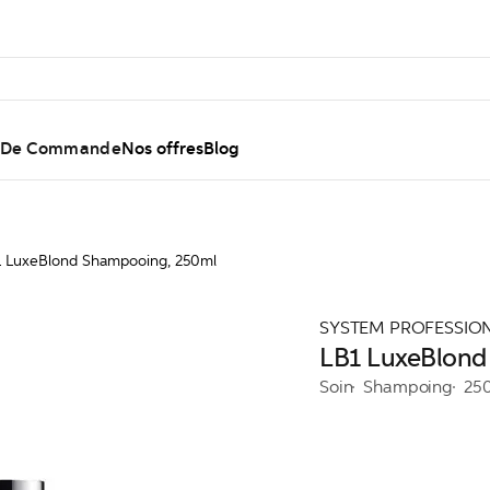
l De Commande
Nos offres
Blog
1 LuxeBlond Shampooing, 250ml
SYSTEM PROFESSIO
LB1 LuxeBlond
Soin
Shampoing
25