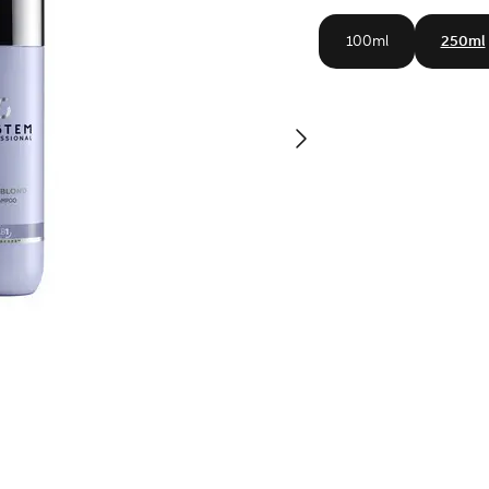
100ml
250ml