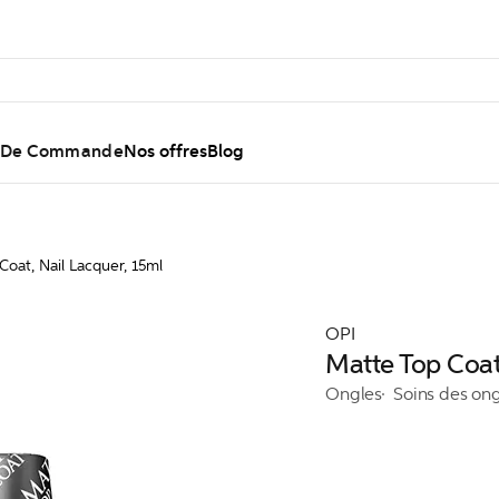
l De Commande
Nos offres
Blog
oat, Nail Lacquer, 15ml
OPI
Matte Top Coat
Ongles
Soins des on