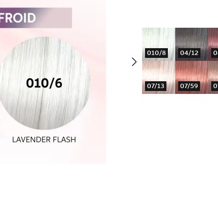
010/8
04/12
0
07/13
07/59
0