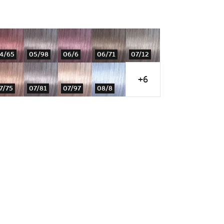
4/65
05/98
06/6
06/71
07/12
+6
7/75
07/81
07/97
08/8