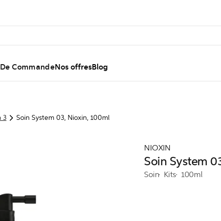
l De Commande
Nos offres
Blog
 3
Soin System 03, Nioxin, 100ml
NIOXIN
Soin System 03
Soin
Kits
100ml