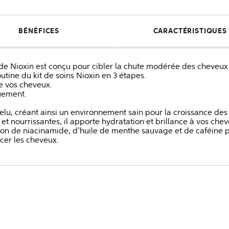
BÉNÉFICES
CARACTÉRISTIQUES
 de Nioxin est conçu pour cibler la chute modérée des cheveux
outine du kit de soins Nioxin en 3 étapes.
de vos cheveux.
uement.
evelu, créant ainsi un environnement sain pour la croissance de
 et nourrissantes, il apporte hydratation et brillance à vos che
on de niacinamide, d’huile de menthe sauvage et de caféine po
orcer les cheveux.