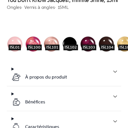
You Don't Know Jacques!, Infinite Shine, 15ml
Ongles
Vernis à ongles
15ML
ISL01
ISL100
ISL101
ISL102
ISL103
ISL104
ISL1
À propos du produit
Bénéfices
Caractéristiques