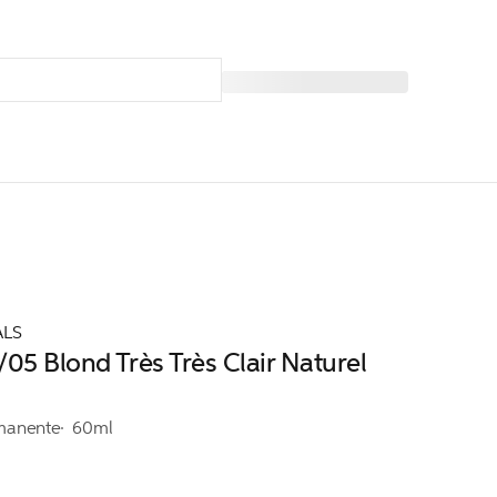
ALS
05 Blond Très Très Clair Naturel
manente
60ml