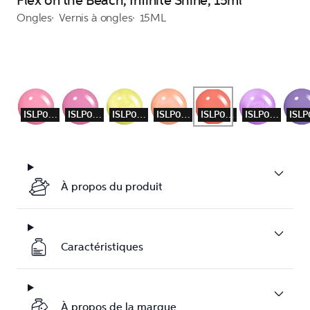
Flex on the Beach, Infinite Shine, 15ml
Ongles
Vernis à ongles
15ML
ISLP001
ISLP002
ISLP003
ISLP004
ISLP005
ISLP006
À propos du produit
Caractéristiques
À propos de la marque