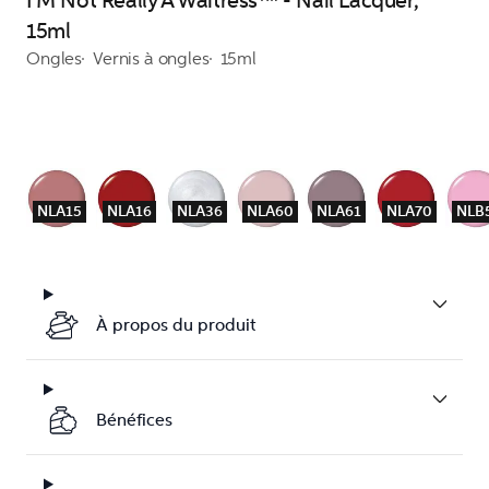
I'M Not Really A Waitress™ - Nail Lacquer,
15ml
Ongles
Vernis à ongles
15ml
NLA15
NLA16
NLA36
NLA60
NLA61
NLA70
NLB
À propos du produit
Bénéfices