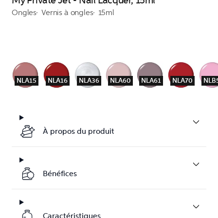
My Private Jet - Nail Lacquer, 15ml
Ongles
Vernis à ongles
15ml
NLA15
NLA16
NLA36
NLA60
NLA61
NLA70
NLB
À propos du produit
Bénéfices
Caractéristiques