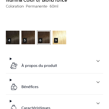
Illumina Color 6/ Blond foncé
Coloration
Permanente
60ml
4
5
6
9
À propos du produit
Bénéfices
Caractéristiques