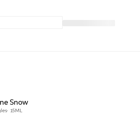
pine Snow
gles
15ML