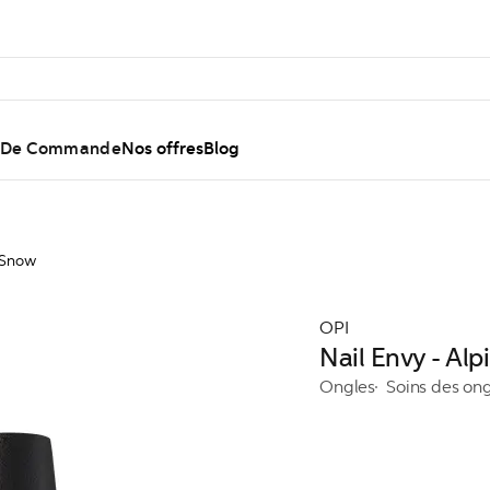
l De Commande
Nos offres
Blog
e Snow
OPI
Nail Envy - Al
Ongles
Soins des on