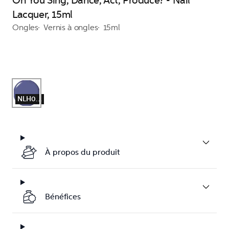
Oh You Sing, Dance, Act, Produce? - Nail
Lacquer, 15ml
Ongles
Vernis à ongles
15ml
NLH008
À propos du produit
Bénéfices