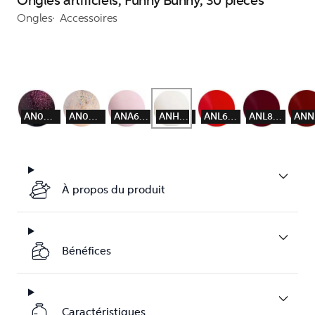
Ongles artificiels, Funny Bunny, 30 pièces
Ongles
Accessoires
AN003L
AN008L
ANA60S
ANH22S
ANL64S
ANL87S
À propos du produit
Bénéfices
Caractéristiques