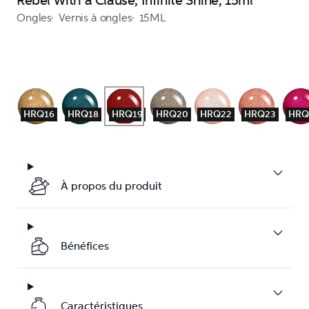
Rebel With a Clause, Infinite Shine, 15ml
Ongles
Vernis à ongles
15ML
HRQ16
HRQ18
HRQ19
HRQ20
HRQ22
HRQ23
HRQ
À propos du produit
Bénéfices
Caractéristiques