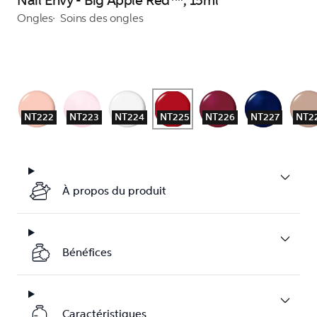
Nail Envy - Big Apple Red™, 15ml
Ongles
Soins des ongles
NT222
NT223
NT224
NT225
NT226
NT227
NT2
À propos du produit
Bénéfices
Caractéristiques